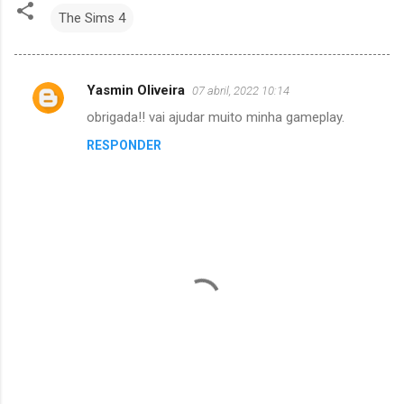
The Sims 4
Yasmin Oliveira
07 abril, 2022 10:14
C
obrigada!! vai ajudar muito minha gameplay.
o
RESPONDER
m
e
n
t
á
r
i
o
s