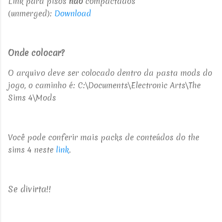
Link para pisos
não
compactados
(unmerged):
Download
Onde colocar?
O arquivo deve ser colocado dentro da pasta mods do
jogo, o caminho é: C:\Documents\Electronic Arts\The
Sims 4\Mods
Você pode conferir mais packs de conteúdos do the
sims 4 neste
link
.
Se divirta!!