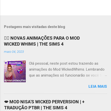
P
o
s
t
Postagens mais visitadas deste blog
a
r
❤️‍🔥 NOVAS ANIMAÇÕES PARA O MOD
u
WICKED WHIMS | THE SIMS 4
m
c
maio 04, 2023
o
m
e
Olá pessoal, neste post estou trazendo as
n
animações do Mod WickedWhims. Lembrando
t
que as animações só funcionarão se você tiver
á
r
o Mod instalado e funcionando, você pode
i
LEIA MAIS
acessar os links para download do Mod e da
o
tradução no meu Patreon AQUI . Se tiver
dificuldades em acessar o Patreon, este vídeo
💋 MOD NISA'S WICKED PERVERSION | +
AQUI pode ajudar. Ao contrário do que muita
TRADUÇÃO PTBR | THE SIMS 4
gente diz ou pensa, o Mod WickedWhims não