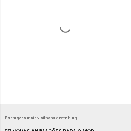
n
t
á
r
i
o
s
Postagens mais visitadas deste blog