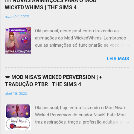
❤️‍🔥 NOVAS ANIMAÇÕES PARA O MOD
WICKED WHIMS | THE SIMS 4
maio 04, 2023
Olá pessoal, neste post estou trazendo as
animações do Mod WickedWhims. Lembrando
que as animações só funcionarão se você tiver
o Mod instalado e funcionando, você pode
LEIA MAIS
acessar os links para download do Mod e da
tradução no meu Patreon AQUI . Se tiver
dificuldades em acessar o Patreon, este vídeo
💋 MOD NISA'S WICKED PERVERSION | +
AQUI pode ajudar. Ao contrário do que muita
TRADUÇÃO PTBR | THE SIMS 4
gente diz ou pensa, o Mod WickedWhims não
abril 18, 2022
obriga o usuário a baixar animações, ele por si
só possui algumas animações básicas,
Olá pessoal, hoje estou trazendo o Mod Nisa's
realmente é bem limitado quanto aos locais e
Wicked Perversion do criador NisaK. Este Mod
quantidade, mas atende aos jogadores que não
traz aspirações, traços, profissão adulta e até
tem muito espaço para novas animações. Eu
mesmo súcubo ao jogo, tudo que tem relação
atualizei todas as animações, tem algumas que