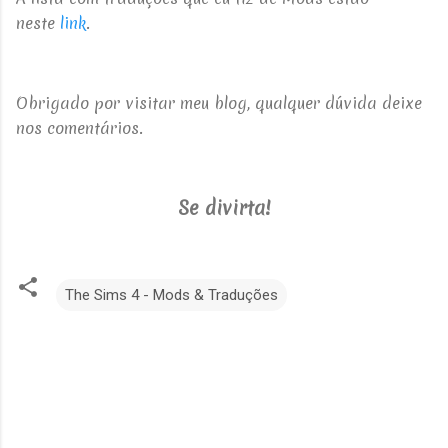
neste
link
.
Obrigado por visitar meu blog, qualquer dúvida deixe
nos comentários.
Se divirta!
The Sims 4 - Mods & Traduções
C
o
m
e