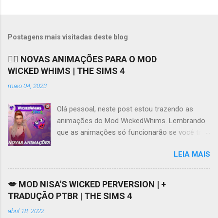
Postagens mais visitadas deste blog
❤️‍🔥 NOVAS ANIMAÇÕES PARA O MOD
WICKED WHIMS | THE SIMS 4
maio 04, 2023
Olá pessoal, neste post estou trazendo as
animações do Mod WickedWhims. Lembrando
que as animações só funcionarão se você tiver
o Mod instalado e funcionando, você pode
LEIA MAIS
acessar os links para download do Mod e da
tradução no meu Patreon AQUI . Se tiver
dificuldades em acessar o Patreon, este vídeo
💋 MOD NISA'S WICKED PERVERSION | +
AQUI pode ajudar. Ao contrário do que muita
TRADUÇÃO PTBR | THE SIMS 4
gente diz ou pensa, o Mod WickedWhims não
abril 18, 2022
obriga o usuário a baixar animações, ele por si