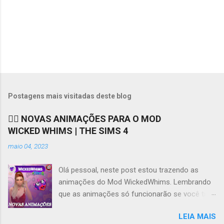
Postagens mais visitadas deste blog
❤️‍🔥 NOVAS ANIMAÇÕES PARA O MOD
WICKED WHIMS | THE SIMS 4
maio 04, 2023
Olá pessoal, neste post estou trazendo as
animações do Mod WickedWhims. Lembrando
que as animações só funcionarão se você tiver
o Mod instalado e funcionando, você pode
LEIA MAIS
acessar os links para download do Mod e da