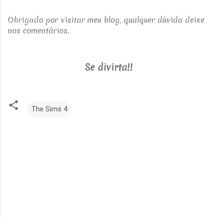
Obrigado por visitar meu blog, qualquer dúvida deixe
nos comentários.
Se divirta!!
The Sims 4
C
o
m
e
n
t
á