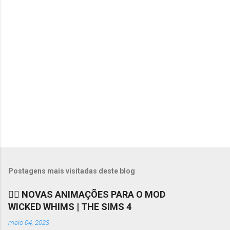
r
i
o
s
Postagens mais visitadas deste blog
❤️‍🔥 NOVAS ANIMAÇÕES PARA O MOD
WICKED WHIMS | THE SIMS 4
maio 04, 2023