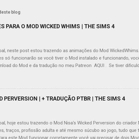
deste blog
ES PARA O MOD WICKED WHIMS | THE SIMS 4
oal, neste post estou trazendo as animações do Mod WickedWhims
s só funcionarão se você tiver o Mod instalado e funcionando, voc
nload do Mod e da tradução no meu Patreon AQUI . Se tiver dificu
este vídeo AQUI pode ajudar. Ao contrário do que muita gente diz o
ims não obriga o usuário a baixar animações, ele por si só possu
 realmente é bem limitado quanto aos locais e quantidade, mas ate
o espaço para novas animações. Eu atualizei todas as animações, 
D PERVERSION | + TRADUÇÃO PTBR | THE SIMS 4
por pura nostalgia, elas ainda estão funcionando e deixei separada
e você já possui as animações antigas que eu havia disponibilizado, f
s novas que estão atualizadas . As animações estão separadas por
al, hoje estou trazendo o Mod Nisa's Wicked Perversion do criador 
o criador do Mod. Eu não baixe...
es, traços, profissão adulta e até mesmo súcubo ao jogo, tudo que
Para este Mod funcionar corretamente você vai precisar de dois Mo