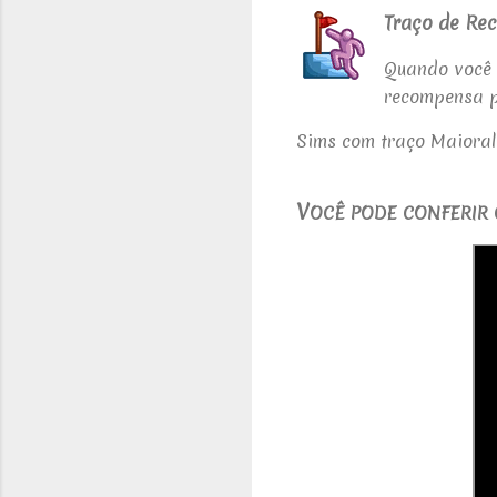
Traço de Re
Quando você 
recompensa p
Sims com traço Maioral 
V
OCÊ PODE CONFERIR 