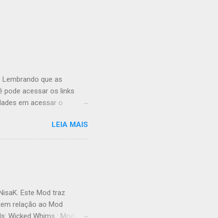
. Lembrando que as
ê pode acessar os links
ldades em acessar o
u pensa, o Mod
LEIA MAIS
i algumas animações
nde aos jogadores que não
tem algumas que eu
s caso vocês não queiram
avor deletar e substituir
 categorias, assim como
NisaK. Este Mod traz
 tem relação ao Mod
ds: Wicked Whims : Mod