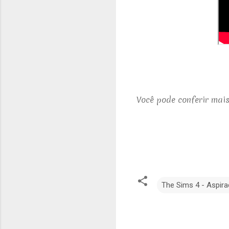
Você pode conferir mais
The Sims 4 - Aspir
C
o