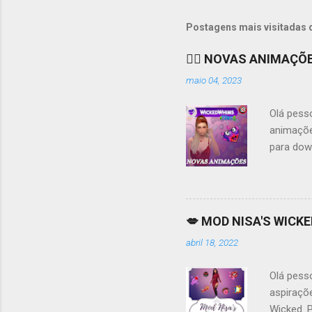
Postagens mais visitadas 
❤️‍🔥 NOVAS ANIMAÇÕ
maio 04, 2023
Olá pess
animaçõe
para dow
Patreon, 
WickedWh
básicas,
tem muit
💋 MOD NISA'S WICKE
mantive 
abril 18, 2022
baixar. S
por essa
Olá pesso
no site d
aspiraçõ
Wicked. 