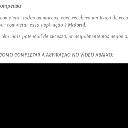
compensa
completar todos os marcos, você receberá um traço de reco
or completar essa aspiração é
Maioral
.
têm mais potencial de sucesso, principalmente nos negócio
COMO COMPLETAR A ASPIRAÇÃO NO VÍDEO ABAIXO: