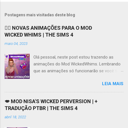
Postagens mais visitadas deste blog
❤️‍🔥 NOVAS ANIMAÇÕES PARA O MOD
WICKED WHIMS | THE SIMS 4
maio 04, 2023
Olá pessoal, neste post estou trazendo as
animações do Mod WickedWhims. Lembrando
que as animações só funcionarão se você tiver
o Mod instalado e funcionando, você pode
LEIA MAIS
acessar os links para download do Mod e da
tradução no meu Patreon AQUI . Se tiver
dificuldades em acessar o Patreon, este vídeo
💋 MOD NISA'S WICKED PERVERSION | +
AQUI pode ajudar. Ao contrário do que muita
TRADUÇÃO PTBR | THE SIMS 4
gente diz ou pensa, o Mod WickedWhims não
abril 18, 2022
obriga o usuário a baixar animações, ele por si
só possui algumas animações básicas,