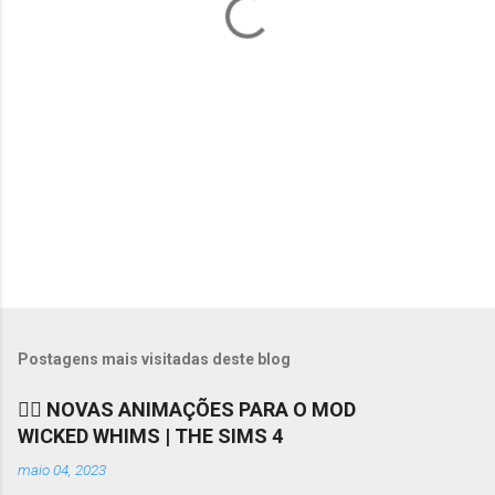
r
i
o
s
Postagens mais visitadas deste blog
❤️‍🔥 NOVAS ANIMAÇÕES PARA O MOD
WICKED WHIMS | THE SIMS 4
maio 04, 2023