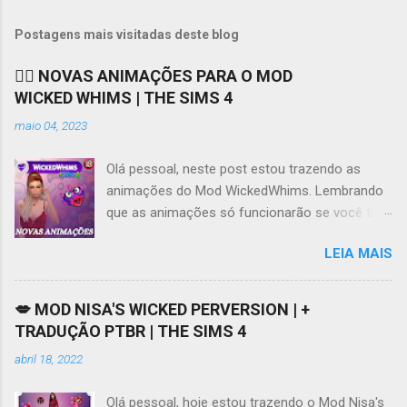
o
s
t
Postagens mais visitadas deste blog
a
r
❤️‍🔥 NOVAS ANIMAÇÕES PARA O MOD
u
WICKED WHIMS | THE SIMS 4
m
c
maio 04, 2023
o
m
e
Olá pessoal, neste post estou trazendo as
n
animações do Mod WickedWhims. Lembrando
t
que as animações só funcionarão se você tiver
á
r
o Mod instalado e funcionando, você pode
i
LEIA MAIS
acessar os links para download do Mod e da
o
tradução no meu Patreon AQUI . Se tiver
dificuldades em acessar o Patreon, este vídeo
💋 MOD NISA'S WICKED PERVERSION | +
AQUI pode ajudar. Ao contrário do que muita
TRADUÇÃO PTBR | THE SIMS 4
gente diz ou pensa, o Mod WickedWhims não
abril 18, 2022
obriga o usuário a baixar animações, ele por si
só possui algumas animações básicas,
Olá pessoal, hoje estou trazendo o Mod Nisa's