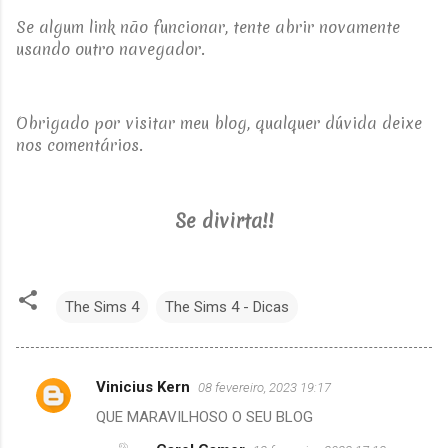
Se algum link não funcionar, tente abrir novamente
usando outro navegador.
Obrigado por visitar meu blog, qualquer dúvida deixe
nos comentários.
Se divirta!!
The Sims 4
The Sims 4 - Dicas
Vinicius Kern
08 fevereiro, 2023 19:17
C
QUE MARAVILHOSO O SEU BLOG
o