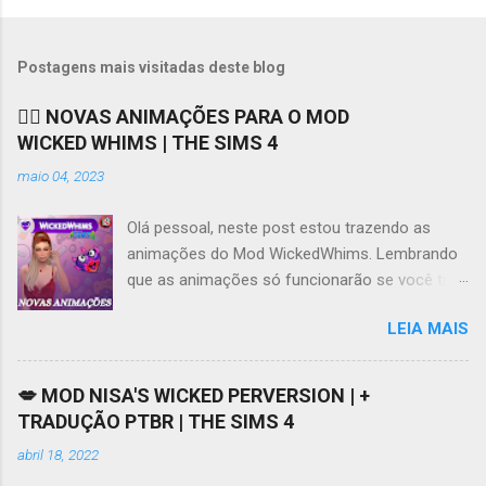
Postagens mais visitadas deste blog
❤️‍🔥 NOVAS ANIMAÇÕES PARA O MOD
WICKED WHIMS | THE SIMS 4
maio 04, 2023
Olá pessoal, neste post estou trazendo as
animações do Mod WickedWhims. Lembrando
que as animações só funcionarão se você tiver
o Mod instalado e funcionando, você pode
LEIA MAIS
acessar os links para download do Mod e da
tradução no meu Patreon AQUI . Se tiver
dificuldades em acessar o Patreon, este vídeo
💋 MOD NISA'S WICKED PERVERSION | +
AQUI pode ajudar. Ao contrário do que muita
TRADUÇÃO PTBR | THE SIMS 4
gente diz ou pensa, o Mod WickedWhims não
abril 18, 2022
obriga o usuário a baixar animações, ele por si