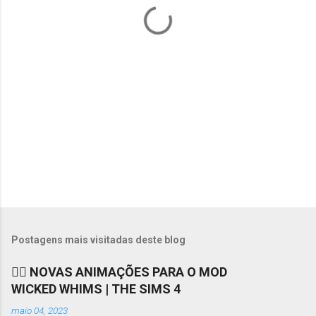
á
r
i
o
s
Postagens mais visitadas deste blog
❤️‍🔥 NOVAS ANIMAÇÕES PARA O MOD
WICKED WHIMS | THE SIMS 4
maio 04, 2023