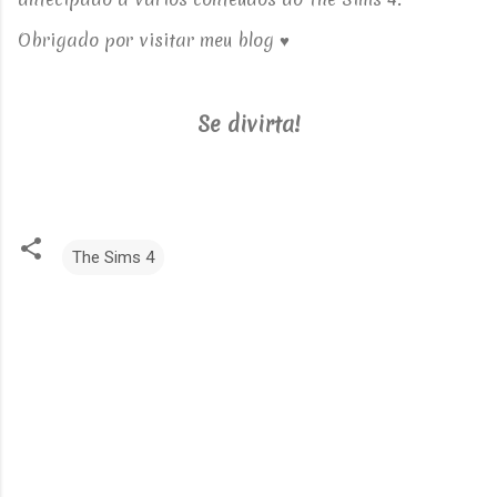
Obrigado por visitar meu blog ♥
Se divirta!
The Sims 4
C
o
m
e
n
t