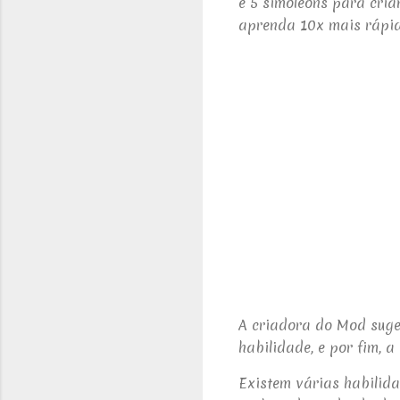
e 5 simoleons para cria
aprenda 10x mais rápid
A criadora do Mod suge
habilidade, e por fim, a
Existem várias habilida