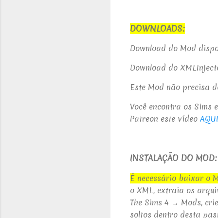
DOWNLOADS:
Download do Mod dispon
Download do XMLInject
Este Mod não precisa de
Você encontra os Sims 
Patreon este vídeo
AQU
INSTALAÇÃO DO MOD:
É necessário baixar o 
o XML, extraia os arqu
The Sims 4 → Mods, cr
soltos dentro desta pas