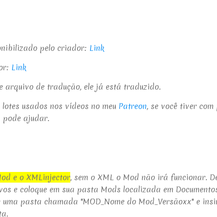
ibilizado pelo criador:
Link
or:
Link
 arquivo de tradução, ele já está traduzido.
e lotes usados nos vídeos no meu
Patreon
, se você tiver co
I
pode ajudar.
Mod e o XMLinjector
, sem o XML o Mod não irá funcionar. D
ivos e coloque em sua
pasta Mods localizada em Documentos
ie uma pasta chamada "MOD_Nome do Mod_Versãoxx" e
insi
ta.