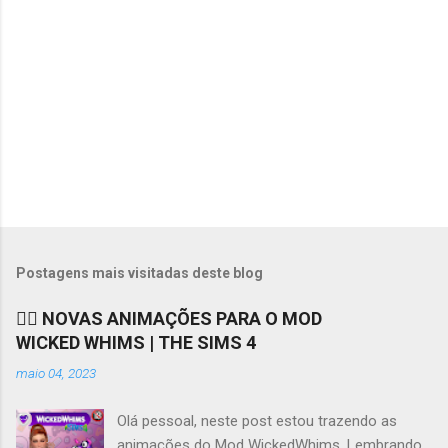
o
s
Postagens mais visitadas deste blog
❤️‍🔥 NOVAS ANIMAÇÕES PARA O MOD
WICKED WHIMS | THE SIMS 4
maio 04, 2023
Olá pessoal, neste post estou trazendo as
animações do Mod WickedWhims. Lembrando