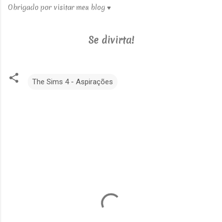
Obrigado por visitar meu blog ♥
Se divirta!
The Sims 4 - Aspirações
C
o
m
e
n
t
á
r
i