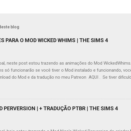
deste blog
ES PARA O MOD WICKED WHIMS | THE SIMS 4
oal, neste post estou trazendo as animações do Mod WickedWhims
s só funcionarão se você tiver o Mod instalado e funcionando, voc
nload do Mod e da tradução no meu Patreon AQUI . Se tiver dificu
este vídeo AQUI pode ajudar. Ao contrário do que muita gente diz o
ims não obriga o usuário a baixar animações, ele por si só possu
 realmente é bem limitado quanto aos locais e quantidade, mas ate
o espaço para novas animações. Eu atualizei todas as animações, 
D PERVERSION | + TRADUÇÃO PTBR | THE SIMS 4
por pura nostalgia, elas ainda estão funcionando e deixei separada
e você já possui as animações antigas que eu havia disponibilizado, f
s novas que estão atualizadas . As animações estão separadas por