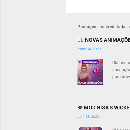
Postagens mais visitadas 
❤️‍🔥 NOVAS ANIMAÇÕ
maio 04, 2023
Olá pess
animaçõe
para dow
Patreon, 
WickedWh
básicas,
tem muit
💋 MOD NISA'S WICKE
mantive 
abril 18, 2022
baixar. S
por essa