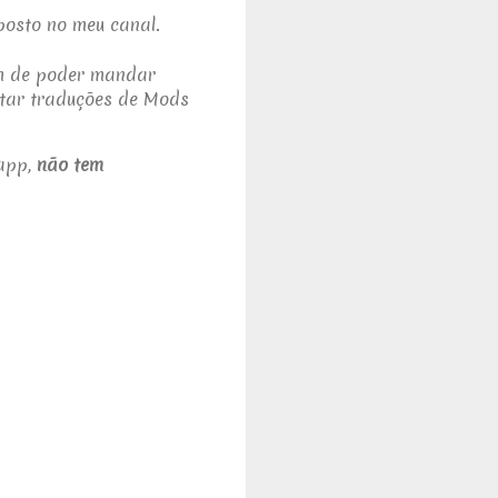
posto no meu canal.
ém de poder mandar
itar traduções de Mods
app,
não tem