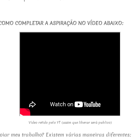
COMO COMPLETAR A ASPIRAÇÃO NO VÍDEO ABAIXO:
Vídeo retido pelo YT (assim que liberar será publico)
oiar meu trabalho? Existem várias maneiras diferentes: