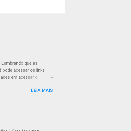
. Lembrando que as
ê pode acessar os links
ldades em acessar o
u pensa, o Mod
LEIA MAIS
i algumas animações
nde aos jogadores que não
tem algumas que eu
s caso vocês não queiram
avor deletar e substituir
 categorias, assim como