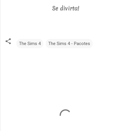
Se divirta!
The Sims 4
The Sims 4 - Pacotes
C
o
m
e
n
t
á
r
i