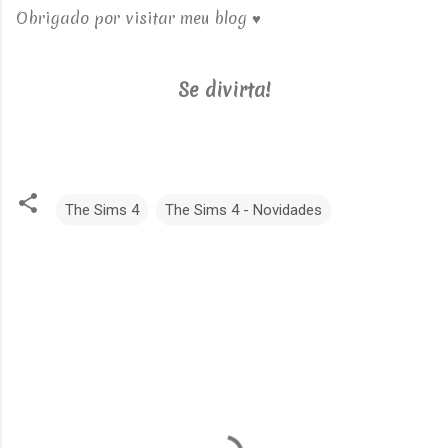
Obrigado por visitar meu blog ♥
Se divirta!
The Sims 4
The Sims 4 - Novidades
C
o
m
e
n
t
á