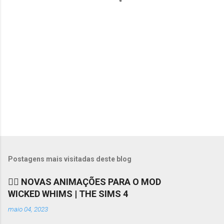
r
i
o
s
Postagens mais visitadas deste blog
❤️‍🔥 NOVAS ANIMAÇÕES PARA O MOD
WICKED WHIMS | THE SIMS 4
maio 04, 2023